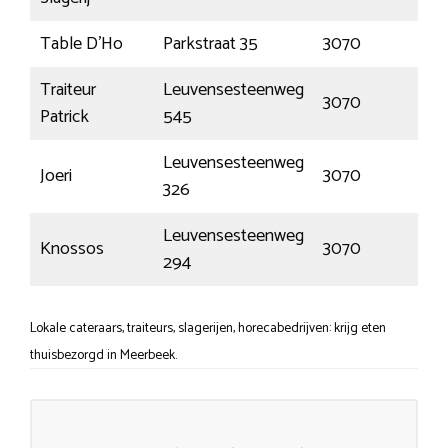
Table D’Ho
Parkstraat 35
3070
Kor
Traiteur
Leuvensesteenweg
3070
Kor
Patrick
545
Leuvensesteenweg
Joeri
3070
Kor
326
Leuvensesteenweg
Knossos
3070
Kor
294
Lokale cateraars, traiteurs, slagerijen, horecabedrijven: krijg eten
thuisbezorgd in Meerbeek.