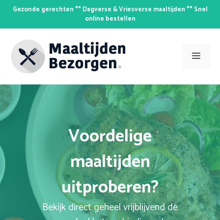
Skip
Gezonde gerechten ** Dagverse & Vriesverse maaltijden ** Snel
to
online bestellen
content
Men
Voordelige
maaltijden
uitproberen?
Bekijk direct geheel vrijblijvend de