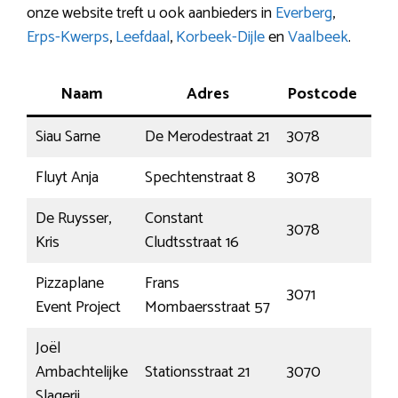
onze website treft u ook aanbieders in
Everberg
,
Erps-Kwerps
,
Leefdaal
,
Korbeek-Dijle
en
Vaalbeek
.
Naam
Adres
Postcode
P
Siau Sarne
De Merodestraat 21
3078
Eve
Fluyt Anja
Spechtenstraat 8
3078
Eve
De Ruysser,
Constant
3078
Me
Kris
Cludtsstraat 16
Pizzaplane
Frans
Erp
3071
Event Project
Mombaersstraat 57
Kw
Joël
Ambachtelijke
Stationsstraat 21
3070
Kor
Slagerij