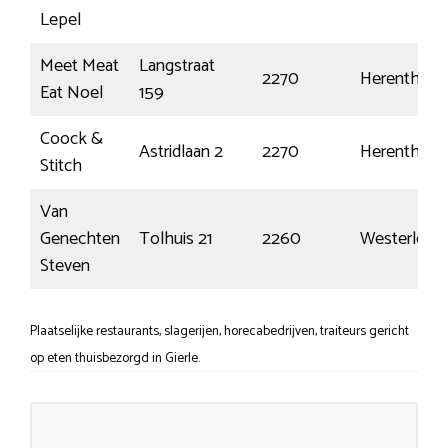
Lepel
Meet Meat
Langstraat
2270
Herenthout
Eat Noel
159
Coock &
Astridlaan 2
2270
Herenthout
Stitch
Van
Genechten
Tolhuis 21
2260
Westerlo
Steven
Plaatselijke restaurants, slagerijen, horecabedrijven, traiteurs gericht
op eten thuisbezorgd in Gierle.