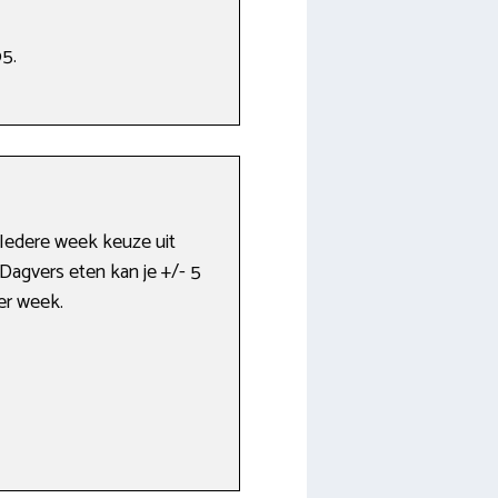
95.
 Iedere week keuze uit
Dagvers eten kan je +/- 5
er week.