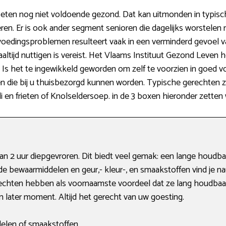
eten nog niet voldoende gezond. Dat kan uitmonden in typisc
ren. Er is ook ander segment senioren die dagelijks worstele
oedingsproblemen resulteert vaak in een verminderd gevoel 
altijd nuttigen is vereist. Het Vlaams Instituut Gezond Leven h
Is het te ingewikkeld geworden om zelf te voorzien in goed v
en die bij u thuisbezorgd kunnen worden. Typische gerechten 
en frieten of Knolseldersoep. in de 3 boxen hieronder zetten wi
dan 2 uur diepgevroren. Dit biedt veel gemak: een lange houdb
bewaarmiddelen en geur,- kleur-, en smaakstoffen vind je nauw
rechten hebben als voornaamste voordeel dat ze lang houdbaar
 later moment. Altijd het gerecht van uw goesting.
elen of smaakstoffen.