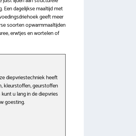
uist lijden aan structurele
. Een dagelijkse maaltijd met
 voedingsdriehoek geeft meer
verse soorten opwarmmaaltijden
uree, erwtjes en wortelen of
ze diepvriestechniek heeft
 kleurstoffen, geurstoffen
kunt u lang in de diepvries
uw goesting.