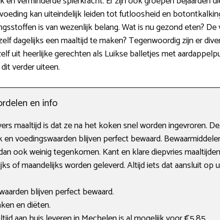
en verminderde spierkracht. Er zijn ook groepen bejaarden die j
oeding kan uiteindelijk leiden tot futloosheid en botontkalking
gsstoffen is van wezenlijk belang. Wat is nu gezond eten? De
 zelf dagelijks een maaltijd te maken? Tegenwoordig zijn er di
 zelf uit heerlijke gerechten als Luikse balletjes met aardappelp
dit verder uiteen.
ordelen en info
rs maaltijd is dat ze na het koken snel worden ingevroren. De
k en voedingswaarden blijven perfect bewaard. Bewaarmiddelen,
dan ook weinig tegenkomen. Kant en klare diepvries maaltijden 
s of maandelijks worden geleverd. Altijd iets dat aansluit op 
aarden blijven perfect bewaard.
ken en diëten.
tijd aan huis leveren in Mechelen is al mogelijk voor €5,85.