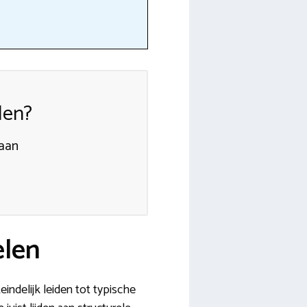
len?
 aan
elen
indelijk leiden tot typische