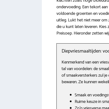
klachten zoals hoge bloeddruk 
ondervoeding. Een tekort aan v
voldoende groenten en voedin
uitleg. Lukt het niet meer om
die u kunt laten leveren. Kies
Preisoep. Hieronder zetten wij 
Diepvriesmaaltijden: vo
Kenmerkend van een vriesve
tal van voordelen: de smaa
of smaakversterkers zul je 
bewaren. Ze kunnen wekelijk
Smaak en voedingsw
Ruime keuze in sma
Zo’n vriesverse maal