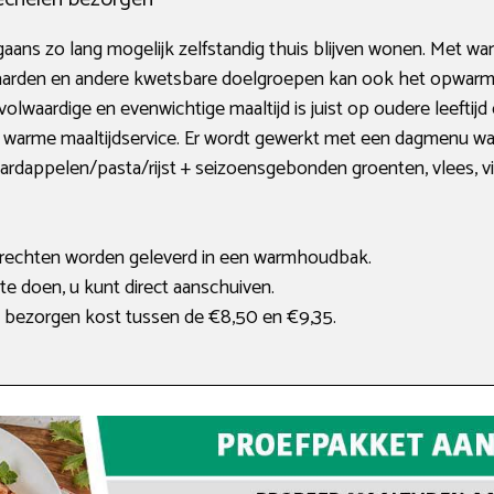
aans zo lang mogelijk zelfstandig thuis blijven wonen. Met war
ejaarden en andere kwetsbare doelgroepen kan ook het opwar
volwaardige en evenwichtige maaltijd is juist op oudere leeftijd
warme maaltijdservice. Er wordt gewerkt met een dagmenu wat
ardappelen/pasta/rijst + seizoensgebonden groenten, vlees, v
gerechten worden geleverd in een warmhoudbak.
te doen, u kunt direct aanschuiven.
bezorgen kost tussen de €8,50 en €9,35.