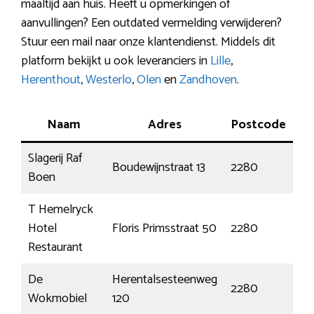
maaltijd aan huis. Heeft u opmerkingen of
aanvullingen? Een outdated vermelding verwijderen?
Stuur een mail naar onze klantendienst. Middels dit
platform bekijkt u ook leveranciers in
Lille
,
Herenthout
,
Westerlo
,
Olen
en
Zandhoven
.
Naam
Adres
Postcode
Slagerij Raf
Boudewijnstraat 13
2280
Gr
Boen
T Hemelryck
Hotel
Floris Primsstraat 50
2280
Gr
Restaurant
De
Herentalsesteenweg
2280
Gr
Wokmobiel
120