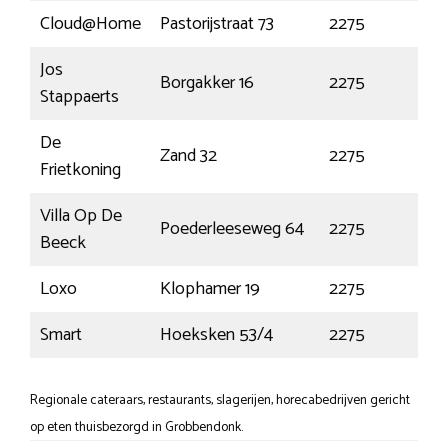
Cloud@Home
Pastorijstraat 73
2275
We
Jos
Borgakker 16
2275
We
Stappaerts
De
Zand 32
2275
Lil
Frietkoning
Villa Op De
Poederleeseweg 64
2275
Lil
Beeck
Loxo
Klophamer 19
2275
Lil
Smart
Hoeksken 53/4
2275
Lil
Regionale cateraars, restaurants, slagerijen, horecabedrijven gericht
op eten thuisbezorgd in Grobbendonk.