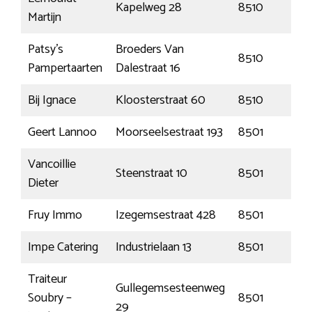
Kapelweg 28
8510
Martijn
Patsy’s
Broeders Van
8510
Pampertaarten
Dalestraat 16
Bij Ignace
Kloosterstraat 60
8510
Geert Lannoo
Moorseelsestraat 193
8501
K
Vancoillie
Steenstraat 10
8501
Dieter
Fruy Immo
Izegemsestraat 428
8501
Impe Catering
Industrielaan 13
8501
Traiteur
Gullegemsesteenweg
Soubry –
8501
29