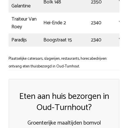
Bolk 148
2350
Voss
Galantine
Traiteur Van
Hei-Ende 2
2340
Vli
Roey
Paradijs
Boogstraat 15
2340
Vli
Plaatselijke cateraars, slagerijen, restaurants, horecabedrijven:
ontvang eten thuisbezorgd in Oud-Turnhout.
Eten aan huis bezorgen in
Oud-Turnhout?
Groenterijke maaltijden bomvol