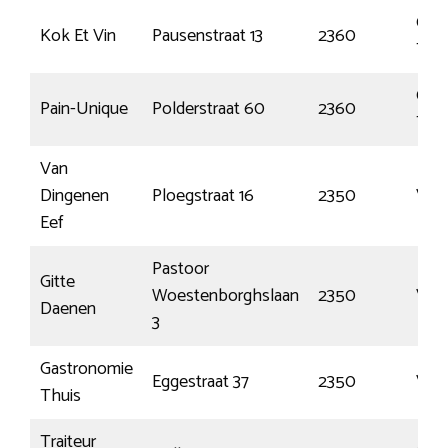
Oud
Kok Et Vin
Pausenstraat 13
2360
Tur
Oud
Pain-Unique
Polderstraat 60
2360
Tur
Van
Dingenen
Ploegstraat 16
2350
Voss
Eef
Pastoor
Gitte
Woestenborghslaan
2350
Voss
Daenen
3
Gastronomie
Eggestraat 37
2350
Voss
Thuis
Traiteur