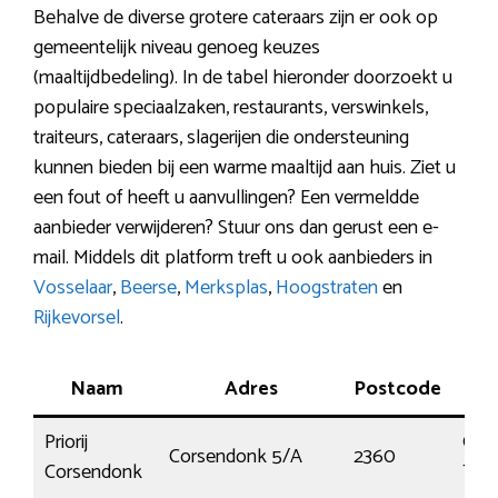
Behalve de diverse grotere cateraars zijn er ook op
gemeentelijk niveau genoeg keuzes
(maaltijdbedeling). In de tabel hieronder doorzoekt u
populaire speciaalzaken, restaurants, verswinkels,
traiteurs, cateraars, slagerijen die ondersteuning
kunnen bieden bij een warme maaltijd aan huis. Ziet u
een fout of heeft u aanvullingen? Een vermeldde
aanbieder verwijderen? Stuur ons dan gerust een e-
mail. Middels dit platform treft u ook aanbieders in
Vosselaar
,
Beerse
,
Merksplas
,
Hoogstraten
en
Rijkevorsel
.
Naam
Adres
Postcode
Pl
Priorij
Oud
Corsendonk 5/A
2360
Corsendonk
Tur