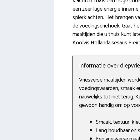
klachten zoals een hoge chol
een zeer lage energie-inname.
spierklachten. Het brengen va
de voedingsdriehoek. Gaat het
maaltijden die u thuis kunt l
Koolvis Hollandaisesaus Preir
Informatie over diepvri
Vriesverse maaltijden worde
voedingswaarden, smaak en 
nauwelijks tot niet terug.
gewoon handig om op voorra
Smaak, textuur, kle
Lang houdbaar en 
Een vriesverse maalt