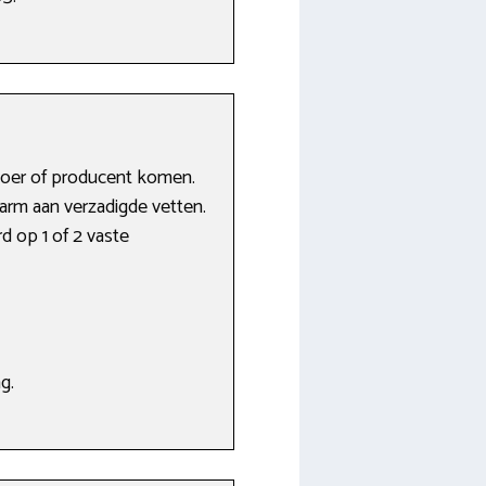
boer of producent komen.
arm aan verzadigde vetten.
d op 1 of 2 vaste
g.