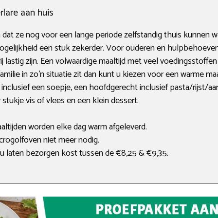
lare aan huis
at ze nog voor een lange periode zelfstandig thuis kunnen
 mogelijkheid een stuk zekerder. Voor ouderen en hulpbehoev
 lastig zijn. Een volwaardige maaltijd met veel voedingsstoffen 
ilie in zo’n situatie zit dan kunt u kiezen voor een warme maal
clusief een soepje, een hoofdgerecht inclusief pasta/rijst/a
stukje vis of vlees en een klein dessert.
aaltijden worden elke dag warm afgeleverd.
rogolfoven niet meer nodig.
 laten bezorgen kost tussen de €8,25 & €9,35.