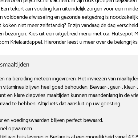
esterol en psychische klachten. Er zijn ook groepen bejaarde
 Een tekort aan voeding kan uiteindelijk zorgen voor een minde
n voldoende afwisseling en gezonde eetgedrag is noodzakelijk.
 koken niet meer zelfstandig? Er zijn vandaag de dag verschei
aten bezorgen. Kies uit een uitgebreid menu met o.a. Hutsepot
oom Krielaardappel. Hieronder leest u meer over de belangrijks
esmaaltijden
n na bereiding meteen ingevroren. Het invriezen van maaltijden 
vitamines blijven heel goed behouden. Bewaar-, geur-, kleur-,
 Kant en klare diepvries maaltijden kunnen maandenlang in de v
ad te hebben. Altijd iets dat aansluit op uw goesting.
ur en voedingswaarden blijven perfect bewaard.
snel opwarmen.
ijd aan huis leveren in Berlare is al een mogelijkheid vanaf €5,