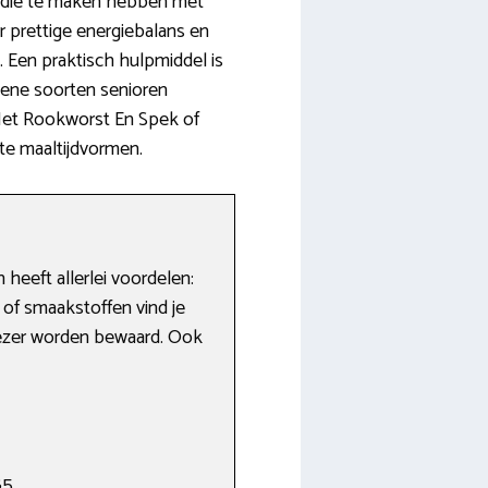
n die te maken hebben met
r prettige energiebalans en
 Een praktisch hulpmiddel is
dene soorten senioren
 Met Rookworst En Spek of
te maaltijdvormen.
heeft allerlei voordelen:
 of smaakstoffen vind je
riezer worden bewaard. Ook
85.