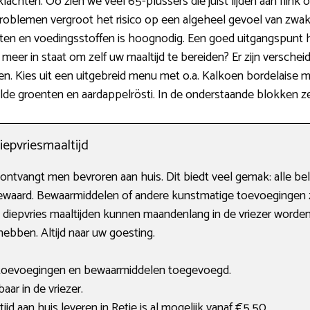
chten. Oo zien we veel 65-plussers die juist lijden aan flink 
blemen vergroot het risico op een algeheel gevoel van zwakte
ten en voedingsstoffen is hoognodig. Een goed uitgangspunt h
meer in staat om zelf uw maaltijd te bereiden? Er zijn versche
eren. Kies uit een uitgebreid menu met o.a. Kalkoen bordelaise
de groenten en aardappelrösti. In de onderstaande blokken zett
iepvriesmaaltijd
ontvangt men bevroren aan huis. Dit biedt veel gemak: alle bel
bewaard. Bewaarmiddelen of andere kunstmatige toevoegingen z
 diepvries maaltijden kunnen maandenlang in de vriezer wor
ebben. Altijd naar uw goesting.
toevoegingen en bewaarmiddelen toegevoegd.
ar in de vriezer.
ijd aan huis leveren in Retie is al mogelijk vanaf €5,50.