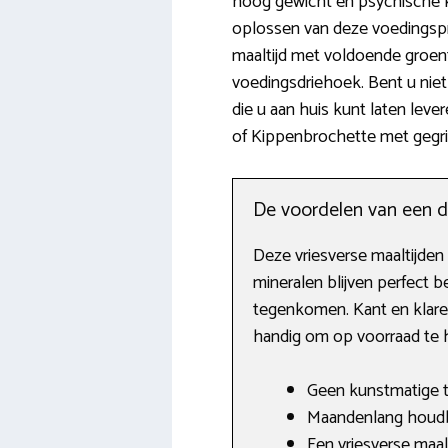
hoog gewicht en psychische kla
oplossen van deze voedingspro
maaltijd met voldoende groen
voedingsdriehoek. Bent u niet 
die u aan huis kunt laten lev
of Kippenbrochette met gegril
De voordelen van een d
Deze vriesverse maaltijden 
mineralen blijven perfect 
tegenkomen. Kant en klare
handig om op voorraad te h
Geen kunstmatige 
Maandenlang houdba
Een vriesverse maalt