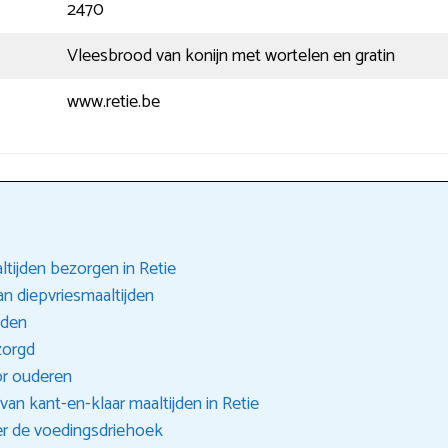
2470
Vleesbrood van konijn met wortelen en gratin
www.retie.be
ltijden bezorgen in Retie
n diepvriesmaaltijden
jden
zorgd
or ouderen
van kant-en-klaar maaltijden in Retie
er de voedingsdriehoek