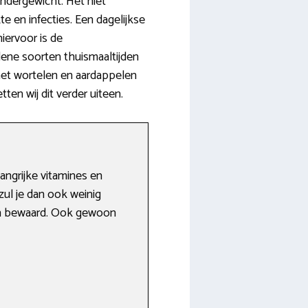
ondergewicht. Het niet
 en infecties. Een dagelijkse
iervoor is de
idene soorten thuismaaltijden
 met wortelen en aardappelen
en wij dit verder uiteen.
angrijke vitamines en
ul je dan ook weinig
den bewaard. Ook gewoon