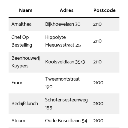
Naam
Adres
Postcode
P
Amalthea
Bijkhoevelaan 30
2110
Wi
Chef Op
Hippolyte
2110
Wi
Bestelling
Meeuwsstraat 25
Beenhouwerij
Koolsveldlaan 35/3
2110
Wi
Kuypers
Tweemontstraat
Fruor
2100
De
190
Schotensesteenweg
Bedrijfslunch
2100
De
155
Atrium
Oude Bosuilbaan 54
2100
De