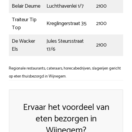
Belair Deurne
Luchthavenlei 1/7
2100
De
Traiteur Tip
Kreglingerstraat 35
2100
De
Top
De Wacker
Jules Steursstraat
2100
De
Els
17/6
Regionale restaurants, cateraars, horecabedrijven, slagerijen gericht
op eten thuisbezorgd in Wijnegem.
Ervaar het voordeel van
eten bezorgen in
Wijnegem?