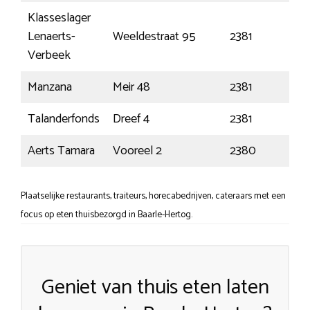
Klasseslager
Lenaerts-
Weeldestraat 95
2381
W
Verbeek
Manzana
Meir 48
2381
W
Talanderfonds
Dreef 4
2381
W
Aerts Tamara
Vooreel 2
2380
Ra
Plaatselijke restaurants, traiteurs, horecabedrijven, cateraars met een
focus op eten thuisbezorgd in Baarle-Hertog.
Geniet van thuis eten laten