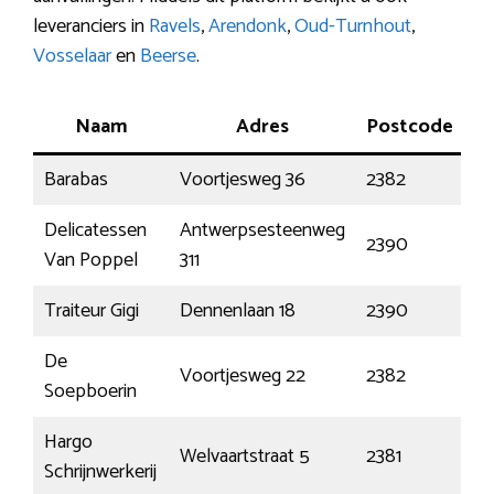
leveranciers in
Ravels
,
Arendonk
,
Oud-Turnhout
,
Vosselaar
en
Beerse
.
Naam
Adres
Postcode
P
Barabas
Voortjesweg 36
2382
Po
Delicatessen
Antwerpsesteenweg
2390
Ma
Van Poppel
311
Traiteur Gigi
Dennenlaan 18
2390
Ma
De
Voortjesweg 22
2382
Po
Soepboerin
Hargo
Welvaartstraat 5
2381
W
Schrijnwerkerij