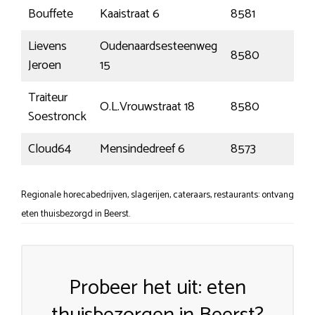
Bouffete
Kaaistraat 6
8581
Ke
Lievens
Oudenaardsesteenweg
8580
Av
Jeroen
15
Traiteur
O.L.Vrouwstraat 18
8580
Av
Soestronck
Cloud64
Mensindedreef 6
8573
Ti
Regionale horecabedrijven, slagerijen, cateraars, restaurants: ontvang
eten thuisbezorgd in Beerst.
Probeer het uit: eten