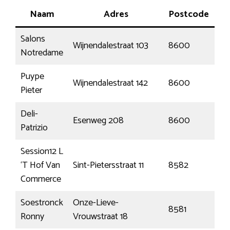
Naam
Adres
Postcode
Salons
Wijnendalestraat 103
8600
Be
Notredame
Puype
Wijnendalestraat 142
8600
Be
Pieter
Deli-
Esenweg 208
8600
Di
Patrizio
Session12 L
‘T Hof Van
Sint-Pietersstraat 11
8582
Out
Commerce
Soestronck
Onze-Lieve-
8581
Wa
Ronny
Vrouwstraat 18