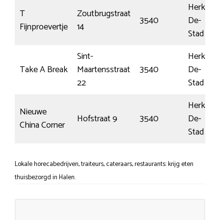
Herk-
T
Zoutbrugstraat
3540
De-
Fijnproevertje
14
Stad
Sint-
Herk-
Take A Break
Maartensstraat
3540
De-
22
Stad
Herk-
Nieuwe
Hofstraat 9
3540
De-
China Corner
Stad
Lokale horecabedrijven, traiteurs, cateraars, restaurants: krijg eten
thuisbezorgd in Halen.